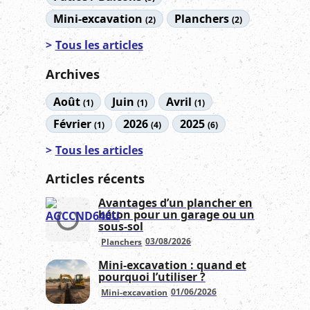
Mini-excavation
Planchers
(2)
(2)
Tous les articles
Archives
Août
Juin
Avril
(1)
(1)
(1)
Février
2026
2025
(1)
(4)
(6)
Tous les articles
Articles récents
Avantages d’un plancher en
béton pour un garage ou un
sous-sol
03/08/2026
Planchers
Mini-excavation : quand et
pourquoi l’utiliser ?
01/06/2026
Mini-excavation