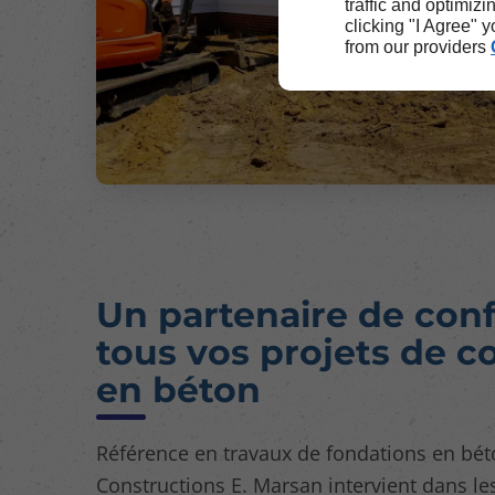
traffic and optimizi
clicking "I Agree" 
from our providers
Un partenaire de con
tous vos projets de c
en béton
Référence en travaux de fondations en bét
Constructions E. Marsan intervient dans les