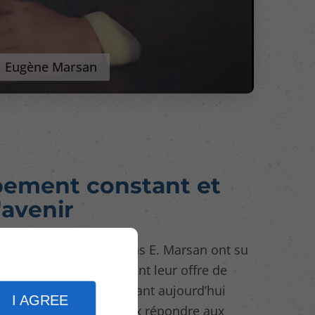
Eugène Marsan
ement constant et
'avenir
sance, Les Constructions E. Marsan ont su
du marché en élargissant leur offre de
re d'intervention, s'étendant aujourd’hui
I AGREE
à Montréal. Afin de mieux répondre aux