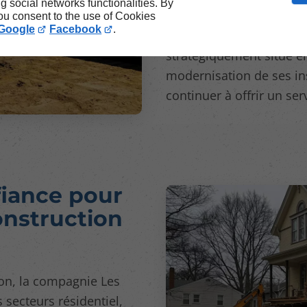
ng social networks functionalities. By
demandes des clients, 
you consent to the use of Cookies
Google
Facebook
.
parc industriel de Ste
stratégiquement situé en
modernisation de ses ins
continuer à offrir un serv
fiance pour
onstruction
on, la compagnie Les
 secteurs résidentiel,