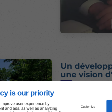
Un développ
une vision d
Toujours en pleine crois
cy is our priority
s'adapter aux exigences 
services et leur territoi
 improve user experience by
Customize
nt and ads, as well as analyzing
jusqu’à Saint-Donat et 