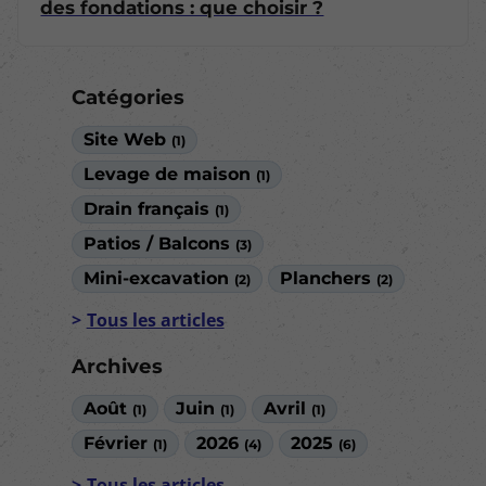
des fondations : que choisir ?
Catégories
Site Web
(1)
Levage de maison
(1)
Drain français
(1)
Patios / Balcons
(3)
Mini-excavation
Planchers
(2)
(2)
Tous les articles
Archives
Août
Juin
Avril
(1)
(1)
(1)
Février
2026
2025
(1)
(4)
(6)
Tous les articles