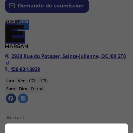
Demande de soumission
2930 Rue du Potager,
Sainte-Julienne, QC
J0K 2T0
450-834-3939
Lun - Ven
: 07h - 17h
Sam - Dim
: Fermé
Accueil
Nous contacter