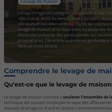
Admin / 15 Avril 2025
Levage de maison
Lorsqu'il s'agit de l'intégrité structurelle d'une m
rôle crucial. Au fil du temps, divers facteurs peu
nécessitant des interventions. Parmi les solutions
levage de maison et la réparation localisée des f
méthodes présente des particularités qui peuvent 
propriétaires. Cet article examine en profondeur c
faire un choix éclairé.
Comprendre le levage de ma
Qu'est-ce que le levage de maison
Le levage de maison consiste à
soulever l'ensemble de l
technique est souvent employée lorsque des affaissements
mauvais drainage ou d'autres facteurs environnementaux. 