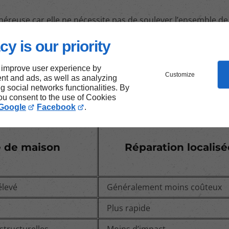
éreuse car elle ne nécessite pas de soulever l’ensemble de 
 souvent être réalisées en peu de temps, limitant ainsi les
cy is our priority
e conserver l’intégrité esthétique de la maison, sans modif
 improve user experience by
Customize
nt and ads, as well as analyzing
ng social networks functionalities. By
you consent to the use of Cookies
Google
Facebook
.
e de maison
Réparation localis
élevé
Généralement moins coûteux
Plus rapide
structurelles
Moins d’impact