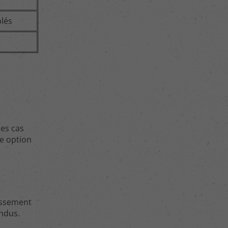
blés
des cas
te option
issement
ndus.