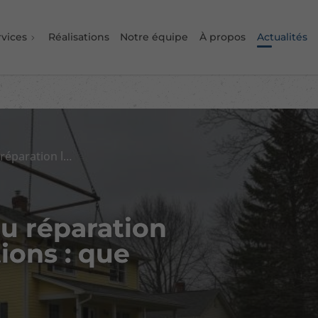
rvices
Réalisations
Notre équipe
À propos
Actualités
Levage de maison ou réparation localisée des fondations : que choisir ?
u réparation
ions : que