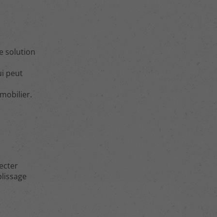
e solution
ui peut
mobilier.
ecter
plissage