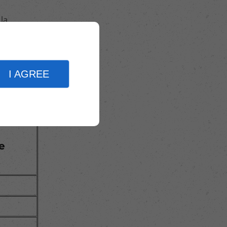
la
ications
I AGREE
ée