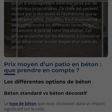
projet d'aménagement extérieur prisé par de
nombreux propriétaires. Ce choix est souvent
motivé par la durabilité et l'esthétisme que le
béton peut offrir. Toutefois, il est essentiel de
bien comprendre les différents facteurs qui
influencent le prix de cette installation. Cet
article se penche sur les éléments à considérer
pour déterminer le coût moyen d'un patio en
béton.
Prix moyen d’un patio en béton :
que prendre en compte ?
Les différentes options de béton
Béton standard vs béton décoratif
Le
type de béton
que vous choisissez aura un impact
significatif sur le coût.