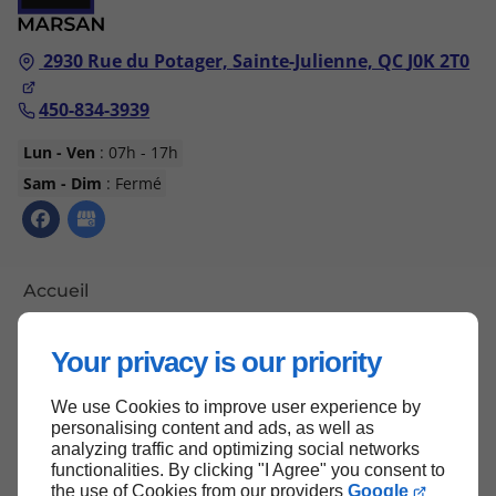
2930 Rue du Potager,
Sainte-Julienne, QC
J0K 2T0
450-834-3939
Lun - Ven
: 07h - 17h
Sam - Dim
: Fermé
Accueil
Nous contacter
Your privacy is our priority
Politique de confidentialité
Plan du site
We use Cookies to improve user experience by
personalising content and ads, as well as
analyzing traffic and optimizing social networks
functionalities. By clicking "I Agree" you consent to
the use of Cookies from our providers
Google
Haut de page