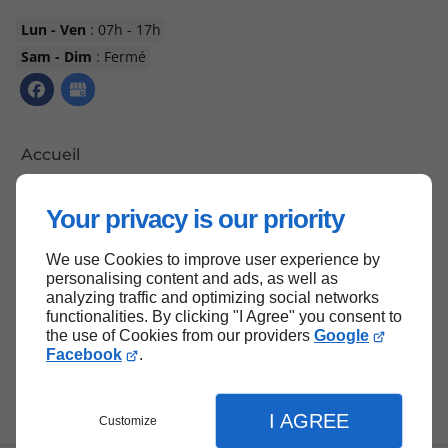
Lun - Ven
: 07h - 17h
Sam - Dim
: Fermé
Accueil
Nous contacter
Your privacy is our priority
Politique de confidentialité
Plan du site
We use Cookies to improve user experience by
personalising content and ads, as well as
analyzing traffic and optimizing social networks
functionalities. By clicking "I Agree" you consent to
the use of Cookies from our providers
Google
Haut de page
Facebook
.
I AGREE
Customize