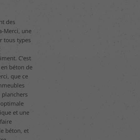
nt des
a-Merci, une
ur tous types
t
iment. C'est
 en béton de
rci, que ce
 immeubles
s planchers
 optimale
ique et une
faire
de béton, et
tre