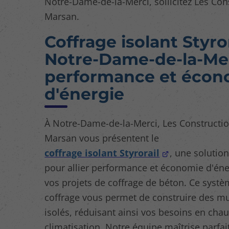
Notre-Dame-de-la-Merci, sollicitez Les Con
Marsan.
Coffrage isolant Styror
Notre-Dame-de-la-Mer
performance et écon
d'énergie
À Notre-Dame-de-la-Merci, Les Constructio
Marsan vous présentent le
coffrage isolant Styrorail
, une solutio
pour allier performance et économie d'én
vos projets de coffrage de béton. Ce syst
coffrage vous permet de construire des m
isolés, réduisant ainsi vos besoins en chau
climatisation. Notre équipe maîtrise parfa