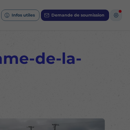
Infos utiles
Demande de soumission
ame-de-la-