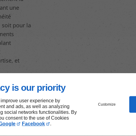
sant une
héité
 soit pour la
iments
olant
t
tise, et
cy is our priority
 improve user experience by
Customize
nt and ads, as well as analyzing
ng social networks functionalities. By
 pour
you consent to the use of Cookies
Google
Facebook
.
Notre-