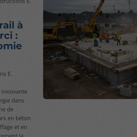
structions E.
ail à
ci :
omie
ns E.
n innovante
ergie dans
ème de
urs en béton
ffage et en
itement la